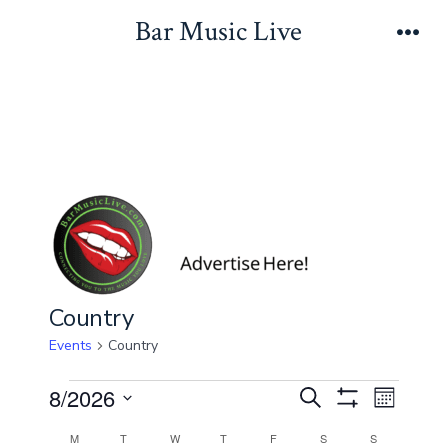
Skip
Bar Music Live
to
Men
content
Country
Events
Country
Events
E
E
8/2026
S
M
S
e
v
S
o
H
M
MONDAY
T
TUESDAY
W
WEDNESDAY
T
THURSDAY
F
FRIDAY
a
S
SATURDAY
S
SUNDAY
O